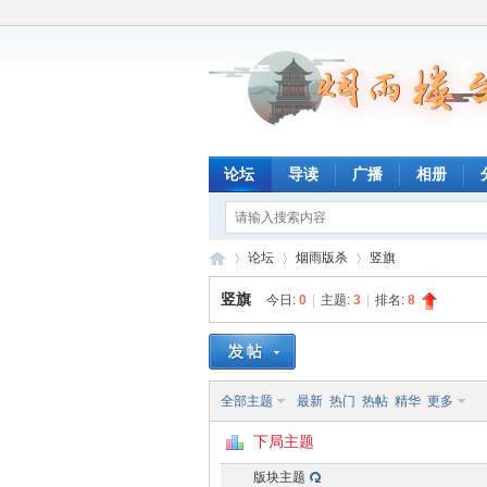
论坛
导读
广播
相册
论坛
烟雨版杀
竖旗
竖旗
今日:
0
|
主题:
3
|
排名:
8
烟
»
›
›
全部主题
最新
热门
热帖
精华
更多
下局主题
版块主题