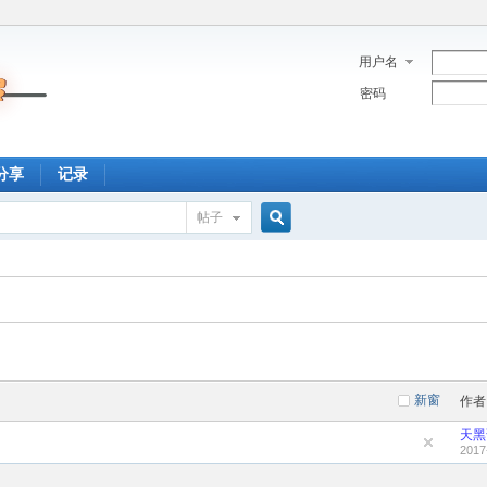
用户名
密码
分享
记录
帖子
搜
索
新窗
作者
天黑
2017