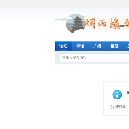
论坛
导读
广播
相册
请稍候...