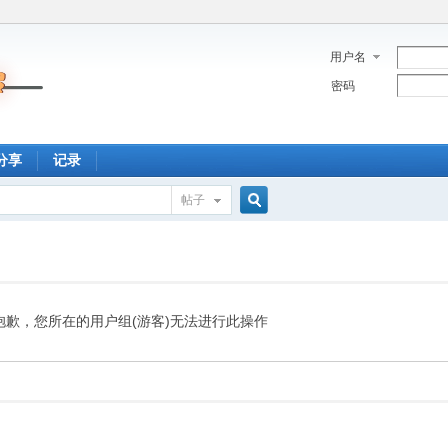
用户名
密码
分享
记录
帖子
搜
索
抱歉，您所在的用户组(游客)无法进行此操作